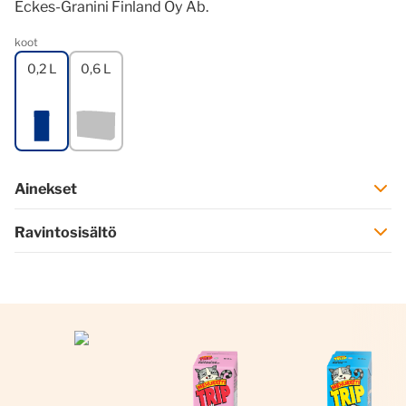
Eckes-Granini Finland Oy Ab.
koot
0,2 L
0,6 L
Ainekset
Ravintosisältö