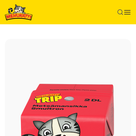
Siirry pääsisältöön