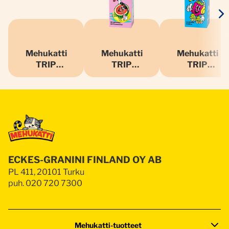
Mehukatti
Mehukatti
Mehukatti
TRIP
TRIP
TRIP
Sokeriton
Vesimeloniju
Vadelmajuom
Ananasjuoma
oma
a
ECKES-GRANINI FINLAND OY AB
PL 411, 20101 Turku
puh. 020 720 7300
Mehukatti-tuotteet